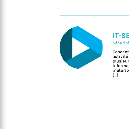
IT-S
Sécurit
Concentr
activité
plusieur
informat
maturité
[…]