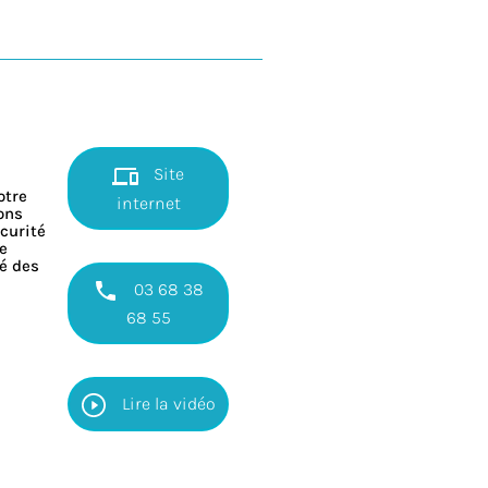
Site
otre
internet
ons
curité
e
té des
03 68 38
68 55
Lire la vidéo