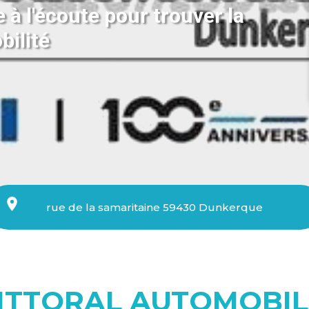
 à l'écoute pour trouver la
bilité
rue de la samaritaine 59430 Dunkerque
ITTORAL AUTOMOBIL