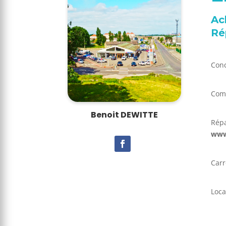
Ac
Ré
Conc
Comm
Benoit DEWITTE
Répa
www
Carr
Loca