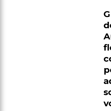
G
d
A
f
c
p
a
s
v