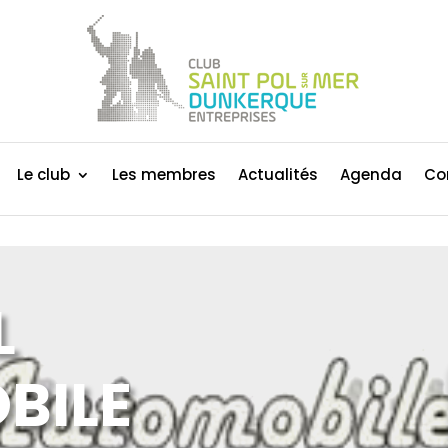
Le club
Les membres
Actualités
Agenda
Co
L
BILE