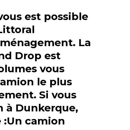
vous est possible
ittoral
déménagement. La
and Drop est
volumes vous
camion le plus
ement. Si vous
n à Dunkerque
,
 :
Un camion