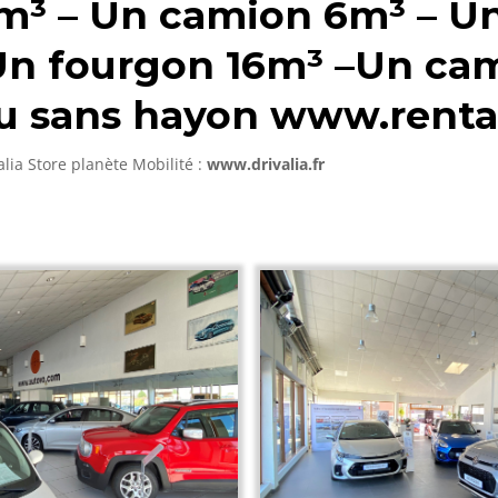
m³
–
Un camion 6m³
–
Un
n fourgon 16m³ –
Un cam
u sans hayon www.renta
alia Store planète Mobilité :
www.drivalia.fr