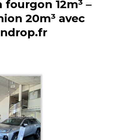
 fourgon 12m³ –
ion 20m³ avec
ndrop.fr