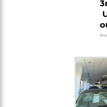
3
U
o
Driv