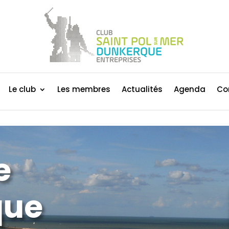
Le club
Les membres
Actualités
Agenda
Co
e
que