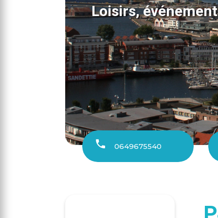
Loisirs, événement
0649675540
P