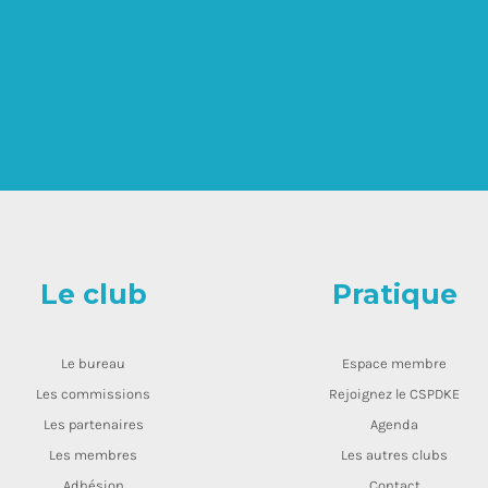
Le club
Pratique
Le bureau
Espace membre
Les commissions
Rejoignez le CSPDKE
Les partenaires
Agenda
Les membres
Les autres clubs
Adhésion
Contact